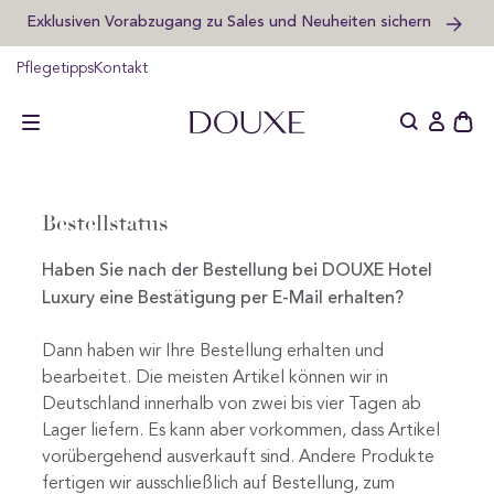
Exklusiven Vorabzugang zu Sales und Neuheiten sichern
um
halt
pringen
Pflegetipps
Kontakt
DOUXE DE
Schu
Einlogge
des
offe
Wag
Bestellstatus
Haben Sie nach der Bestellung bei DOUXE Hotel
Luxury eine Bestätigung per E-Mail erhalten?
Dann haben wir Ihre Bestellung erhalten und
bearbeitet. Die meisten Artikel können wir in
Deutschland innerhalb von
zwei bis vier Tagen
ab
Lager liefern. Es kann aber vorkommen, dass Artikel
vorübergehend ausverkauft sind. Andere Produkte
fertigen wir ausschließlich auf Bestellung, zum