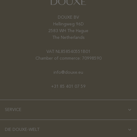
DOUXE BV
Hellingweg 96D
2583 WH The Hague
The Netherlands
VAT: NL858540551B01
Chamber of commerce: 70998590
info@douxe.eu
+31 85 401 07 59
SERVICE
DIE DOUXE-WELT