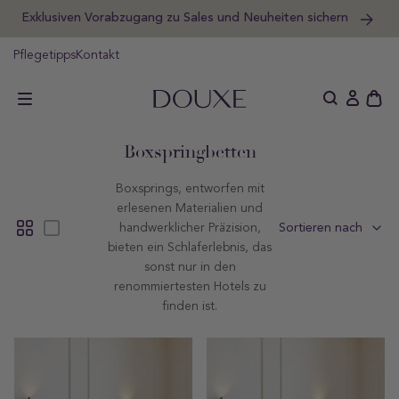
Exklusiven Vorabzugang zu Sales und Neuheiten sichern
um
halt
pringen
Pflegetipps
Kontakt
DOUXE DE
Schu
Einlogge
des
offe
Sammlung:
Boxspringbetten
Wag
Boxsprings, entworfen mit
erlesenen Materialien und
handwerklicher Präzision,
Sortieren nach
bieten ein Schlaferlebnis, das
sonst nur in den
renommiertesten Hotels zu
finden ist.