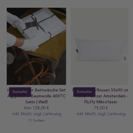
Hotel Pulitzer Bettwäsche Set
Pulitzer Kopfkissen 50x90 cm
Bestseller
Bestseller
Ägyptische Baumwolle 400TC
- Hotel Pulitzer Amsterdam -
Satin | Weiß
Fluffy Mikrofaser
Von 128,00 €
Regular
79,00 €
Regular
Inkl. MwSt. zzgl.
preis
Lieferung
Inkl. MwSt. zzgl.
preis
Lieferung
11 Farben