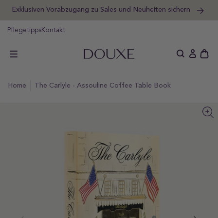
Exklusiven Vorabzugang zu Sales und Neuheiten sichern
um
halt
DOUXE DE
pringen
Pflegetipps
Kontakt
Schu
Einlogge
des
offe
home
The Carlyle - Assouline Coffee Table Book
Wag