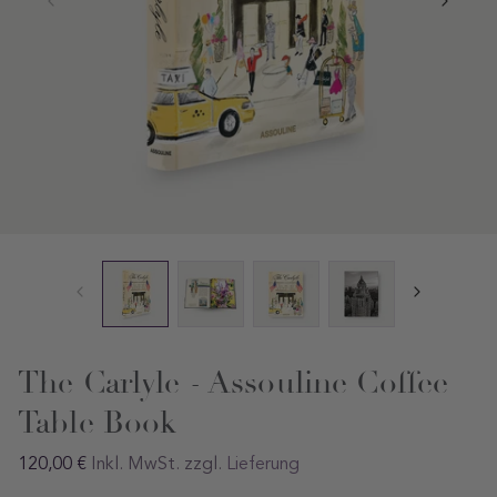
The Carlyle - Assouline Coffee
Table Book
Regular
120,00 €
Inkl. MwSt. zzgl.
Lieferung
preis