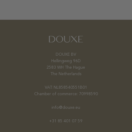
DOUXE BV
Hellingweg 96D
2583 WH The Hague
The Netherlands
VAT: NL858540551B01
Chamber of commerce: 70998590
info@douxe.eu
+31 85 401 07 59