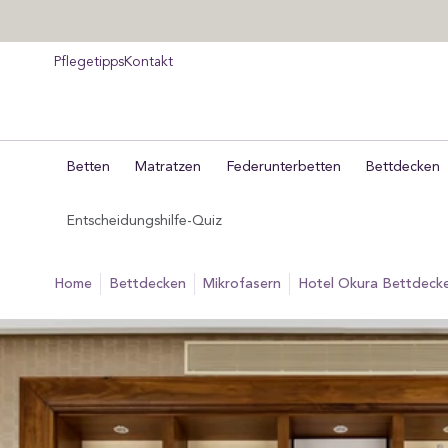
um
halt
pringen
Pflegetipps
Kontakt
Betten
Matratzen
Federunterbetten
Bettdecken
Entscheidungshilfe-Quiz
home
bettdecken
mikrofasern
Hotel Okura Bettdecke