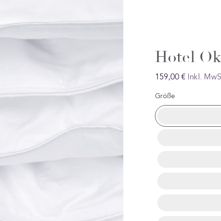
Hotel Ok
Regular
159,00 €
Inkl. MwS
preis
Größe