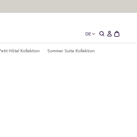
DE
Schublade
Einloggen
des
offenen
Petit Hôtel Kollektion
Sommer Suite Kollektion
Wagens