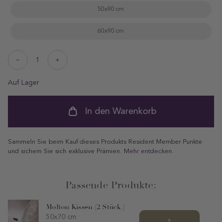
50x90 cm
60x90 cm
Decrease
Increase
quantity
quantity
for
for
Auf Lager
ProductDrop
ProductDrop
In den Warenkorb
Sammeln Sie beim Kauf dieses Produkts Resident Member Punkte
und sichern Sie sich exklusive Prämien.
Mehr entdecken
.
Passende Produkte:
Molton Kissen (2 Stück.)
50x70 cm
+