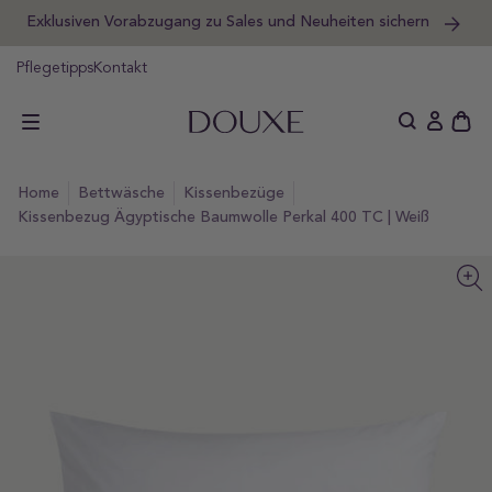
Exklusiven Vorabzugang zu Sales und Neuheiten sichern
um
halt
DOUXE DE
pringen
Pflegetipps
Kontakt
Schu
Einlogge
des
offe
home
bettwäsche
kissenbezüge
Wag
Kissenbezug Ägyptische Baumwolle Perkal 400 TC | Weiß