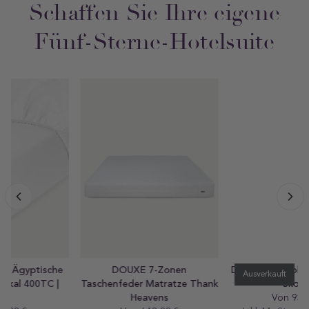
Schaffen Sie Ihre eigene
Fünf-Sterne-Hotelsuite
DOUXE 7-Zonen
Duftkerze Baobab Orientalist
Ausverkauft
Taschenfeder Matratze Thank
Skoura
Heavens
Von 95,00 €
Regular