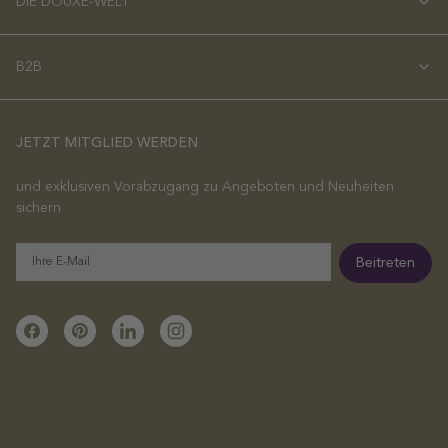
DIE DOUXE-WELT
B2B
JETZT MITGLIED WERDEN
und exklusiven Vorabzugang zu Angeboten und Neuheiten
sichern
E-
Beitreten
Mail
Facebook
Pinterest
Linkedin
Instagram