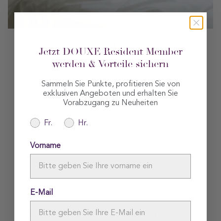
Fünf-Sterne-Hotelqualität
Jetzt DOUXE Resident Member
werden & Vorteile sichern
Holen Sie sich den Luxus eines Fünf-Sterne-Hotels
Sammeln Sie Punkte, profitieren Sie von
in Ihr Schlafzimmer
exklusiven Angeboten und erhalten Sie
Vorabzugang zu Neuheiten
Gefertigt aus 100 % ägyptischer Baumwolle mit
Fr.
Hr.
einer hohen Fadendichte von 400 TC fühlt sich
das Material außergewöhnlich weich und
Vorname
hochwertig an
E-Mail
Nachhaltige Bettwäsche