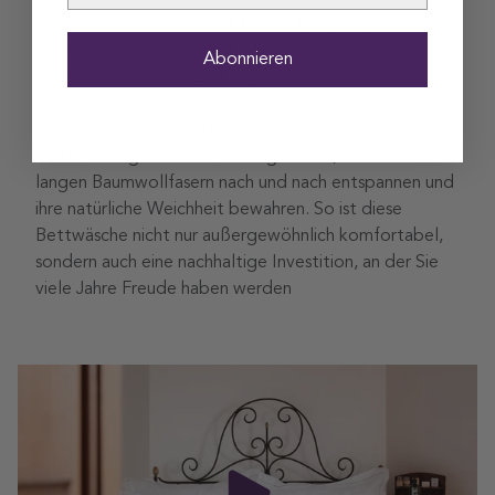
Ägyptische Baumwolle ist für ihre Langlebigkeit und ihr
luxuriöses Gefühl bekannt. Doch wussten Sie, dass die
Abonnieren
Bettwäsche mit der Zeit sogar noch besser wird?
Mit jeder Nutzung und jeder Wäsche wird sie weicher
und noch angenehmer. Das liegt daran, dass sich die
langen Baumwollfasern nach und nach entspannen und
ihre natürliche Weichheit bewahren. So ist diese
Bettwäsche nicht nur außergewöhnlich komfortabel,
sondern auch eine nachhaltige Investition, an der Sie
viele Jahre Freude haben werden