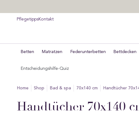
um
halt
pringen
Pflegetipps
Kontakt
Betten
Matratzen
Federunterbetten
Bettdecken
Entscheidungshilfe-Quiz
home
Shop
bad & spa
70x140 cm
Handtücher 70x1
Sammlung:
Handtücher 70x140 