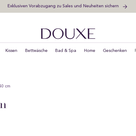
Exklusiven Vorabzugang zu Sales und Neuheiten sichern
DOUXE DE
Kissen
Bettwäsche
Bad & Spa
Home
Geschenken
40 cm
cm