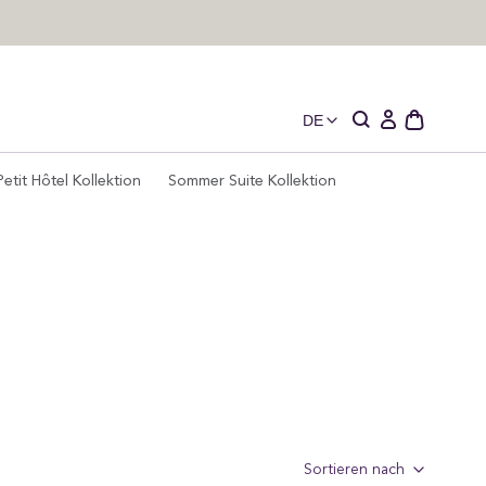
DE
Schublade
Einloggen
des
offenen
Petit Hôtel Kollektion
Sommer Suite Kollektion
Wagens
Sortieren nach