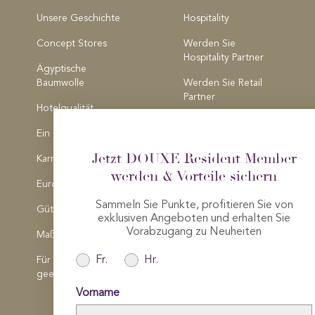
Unsere Geschichte
Hospitality
Concept Stores
Werden Sie
Hospitality Partner
Ägyptische
Baumwolle
Werden Sie Retail
Partner
Hotelqualität
Medienanfragen
Ein Geschäft Finden
Jetzt DOUXE Resident Member
Karriere
werden & Vorteile sichern
Europäische Qualität
Sammeln Sie Punkte, profitieren Sie von
Gütesiegel
exklusiven Angeboten und erhalten Sie
Vorabzugang zu Neuheiten
Maßanfertigung
Fr.
Hr.
Für Allergiker
geeignet
Vorname