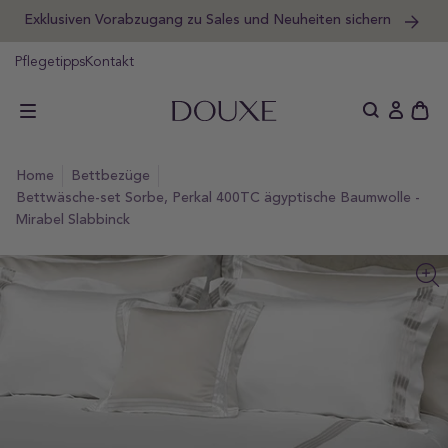
Exklusiven Vorabzugang zu Sales und Neuheiten sichern
um
halt
DOUXE DE
pringen
Pflegetipps
Kontakt
Schu
Einlogge
des
offe
home
bettbezüge
Wag
Bettwäsche-set Sorbe, Perkal 400TC ägyptische Baumwolle -
Mirabel Slabbinck