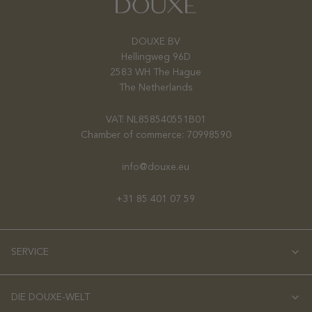
DOUXE BV
Hellingweg 96D
2583 WH The Hague
The Netherlands
VAT: NL858540551B01
Chamber of commerce: 70998590
info@douxe.eu
+31 85 401 07 59
SERVICE
DIE DOUXE-WELT