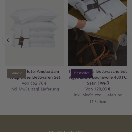
msterdam
Hotel Pulitzer Bettwäsche Set
Pulitzer Kopfkissen 
Bestseller
Bestseller
aren Set
Ägyptische Baumwolle 400TC
- Hotel Pulitzer Amst
Satin | Weiß
Fluffy Mikrofas
 €
lar
ieferung
Von 128,00 €
Regular
79,00 €
Regula
Inkl. MwSt. zzgl.
preis
Lieferung
Inkl. MwSt. zzgl.
preis
Lie
11 Farben