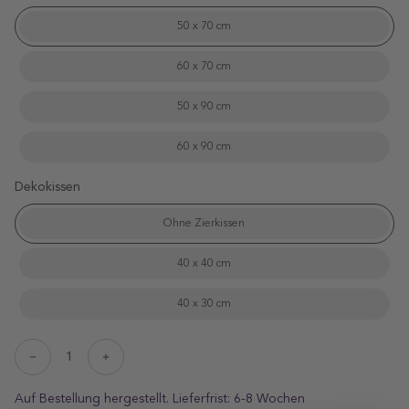
50 x 70 cm
60 x 70 cm
50 x 90 cm
60 x 90 cm
Dekokissen
Ohne Zierkissen
40 x 40 cm
40 x 30 cm
Decrease
Increase
quantity
quantity
for
for
Auf Bestellung hergestellt. Lieferfrist: 6-8 Wochen
ProductDrop
ProductDrop