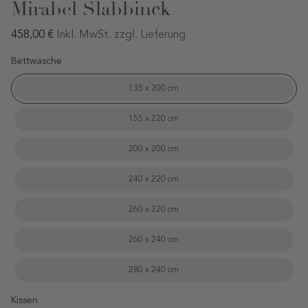
Mirabel Slabbinck
Regular
458,00 €
Inkl. MwSt. zzgl.
Lieferung
preis
Bettwäsche
135 x 200 cm
155 x 220 cm
200 x 200 cm
240 x 220 cm
260 x 220 cm
260 x 240 cm
280 x 240 cm
Kissen