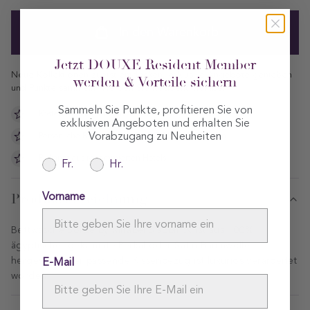
In den Warenkorb
Jetzt DOUXE Resident Member
Neue Kollektionen zuerst entdecken, exklusive Angebote genießen
werden & Vorteile sichern
und Punkte sammeln.
Werden Sie Resident Member
.
Sammeln Sie Punkte, profitieren Sie von
Kostenlose Lieferung in die Niederlande und nach Belgien
exklusiven Angeboten und erhalten Sie
Vorabzugang zu Neuheiten
Persönliche Beratung per Chat, E-Mail oder Telefon
Bekannt aus renommierten Hotels
Fr.
Hr.
Produktbezeichnung
Vorname
Bettwäsche Sorbe by Mirabel Slabbinck ist aus 100%
ägyptischer gekämmte Perkal oder Satin Baumwolle
hergestellt. Der passende Kissenbezug ist luxuriös verarbeitet
E-Mail
worden.