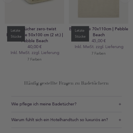
Handtücher zero-twist
Badematte 70x110cm | Pebble
Letzte
Letzte
Baumwolle 50x100 cm (2 st.) |
Beach
Stücke
Stücke
Pebble Beach
45,00 €
Regular
40,00 €
Regular
Inkl. MwSt. zzgl.
preis
Lieferung
Inkl. MwSt. zzgl.
preis
Lieferung
7 Farben
7 Farben
Häufig gestellte Fragen zu Badetüchern
Wie pflege ich meine Badetücher?
Warum fühlt sich ein Hotelhandtuch so luxuriös an?