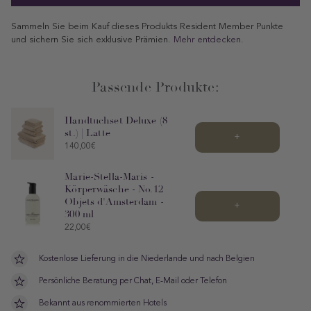
Sammeln Sie beim Kauf dieses Produkts Resident Member Punkte
und sichern Sie sich exklusive Prämien.
Mehr entdecken
.
Passende Produkte:
Handtuchset Deluxe (8
st.) | Latte
+
Price
140,00€
Marie-Stella-Maris -
Körperwäsche - No.12
Objets d'Amsterdam -
+
300 ml
Price
22,00€
Kostenlose Lieferung in die Niederlande und nach Belgien
Persönliche Beratung per Chat, E-Mail oder Telefon
Bekannt aus renommierten Hotels