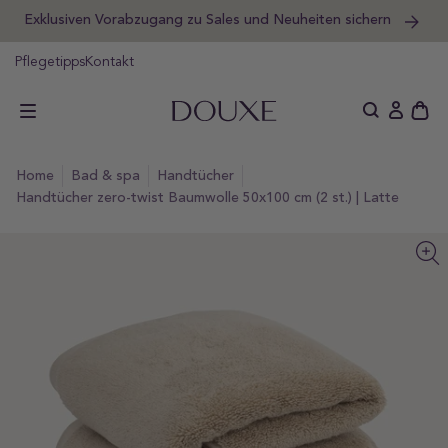
Exklusiven Vorabzugang zu Sales und Neuheiten sichern
um
halt
DOUXE DE
pringen
Pflegetipps
Kontakt
Schu
Einlogge
des
offe
home
bad & spa
handtücher
Wag
Handtücher zero-twist Baumwolle 50x100 cm (2 st.) | Latte