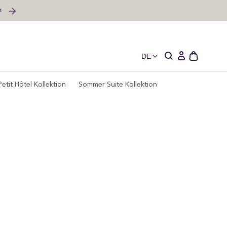
DE
Schublade
Einloggen
des
offenen
Petit Hôtel Kollektion
Sommer Suite Kollektion
Wagens