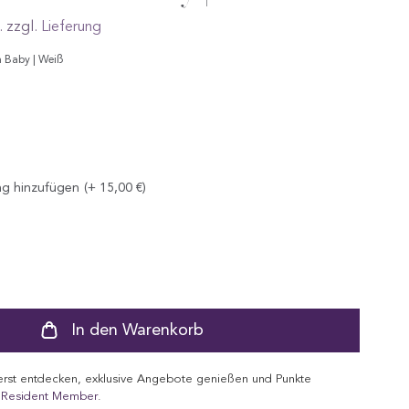
. zzgl.
Lieferung
 Baby | Weiß
ndtuch
ng hinzufügen
(+ 15,00 €)
ase
ty
ctDrop
In den Warenkorb
erst entdecken, exklusive Angebote genießen und Punkte
 Resident Member
.