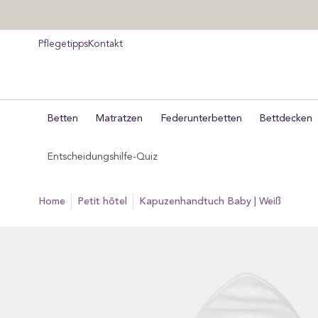
um
halt
pringen
Pflegetipps
Kontakt
Betten
Matratzen
Federunterbetten
Bettdecken
Entscheidungshilfe-Quiz
home
petit hôtel
Kapuzenhandtuch Baby | Weiß