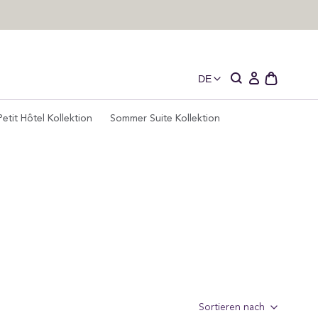
DE
Schublade
Einloggen
des
offenen
Petit Hôtel Kollektion
Sommer Suite Kollektion
Wagens
Sortieren nach