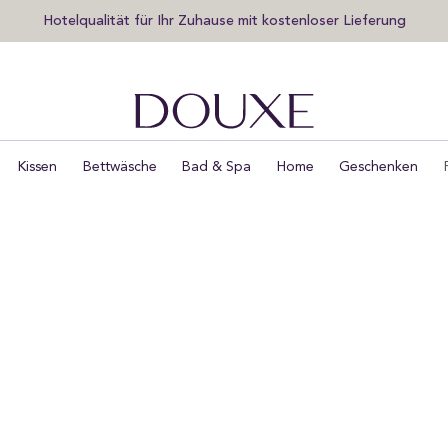
Exklusiven Vorabzugang zu Sales und Neuheiten sichern
DOUXE DE
Kissen
Bettwäsche
Bad & Spa
Home
Geschenken