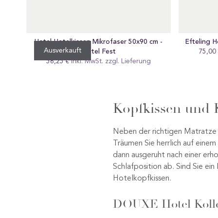
Hotel Hotelkissen Mikrofaser 50x90 cm -
Efteling H
Ausverkauft
Mittel Fest
75,00
Re
56,25 €
Regular
Inkl. MwSt. zzgl.
Lieferung
pr
preis
Kopfkissen und K
Neben der richtigen Matratze 
Träumen Sie herrlich auf einem
dann ausgeruht nach einer erho
Schlafposition ab. Sind Sie ein
Hotelkopfkissen.
DOUXE Hotel Kolle