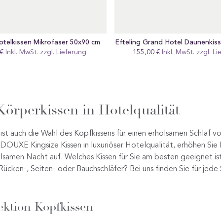
otelkissen Mikrofaser 50x90 cm
Efteling Grand Hotel Daunenkis
 €
gular
Inkl. MwSt. zzgl.
Lieferung
155,00 €
Regular
Inkl. MwSt. zzgl.
Li
eis
preis
örperkissen in Hotelqualität
ist auch die Wahl des Kopfkissens für einen erholsamen Schlaf 
 DOUXE Kingsize Kissen in luxuriöser Hotelqualität, erhöhen Si
lsamen Nacht auf. Welches Kissen für Sie am besten geeignet ist
 Rücken-, Seiten- oder Bauchschläfer? Bei uns finden Sie für jede 
ktion Kopfkissen