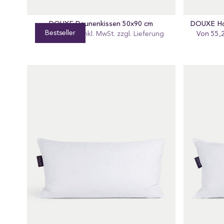
DOUXE Daunenkissen 50x90 cm
DOUXE Hot
Bestseller
Von 115,00 €
Regular
Inkl. MwSt. zzgl.
Lieferung
Von 55,
Re
preis
pr