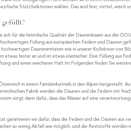
pezifische Stützfunktionen wählen. Das sind fest, mittel, weich
gefüllt?
ie sich für die himmlische Qualität der Daunenkissen aus der DO
n, hochwertigen Füllung aus europäischen Federn und Daunen gefü
mit hochwertigen Daunenimitaten wie in unserer Kollektion von Bi
nen etwas fester an und ist etwas elastischer. Eine Füllung aus F
ftung und einen weicheren Halt.Im Folgenden finden Sie weiter
sterreich in einem Familienbetrieb in den Alpen hergestellt. A
erreichischen Fabrik werden die Daunen und die Federn mit fris
stem sorgt dann dafür, dass das Wasser auf eine verantwortungs
kat garantieren wir dafür, dass die Federn und die Daunen aus v
chen so wenig Abfall wie möglich, und die Reststoffe werden na