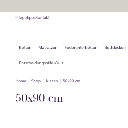
um
halt
pringen
Pflegetipps
Kontakt
Betten
Matratzen
Federunterbetten
Bettdecken
Entscheidungshilfe-Quiz
home
Shop
kissen
50x90 cm
Sammlung:
50x90 cm