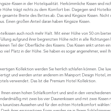
size-Kissen in der Hotelqualität. Herkömmliche Kissen sind nic
die Höhe trägt nichts zu dem Komfort bei. Dagegen sind Hotelk
 gesamte Breite des Bettes ab. Das sind Kingsize Kissen. Nicht
. Einen großen Anteil daran haben Kingsize Kissen.
elkissen auch noch mehr Halt. Mit einer Höhe von 50 cm bieten
Füllung aufgrund ihrer begrenzten Höhe nicht in alle Richtunge
einen Teil der Oberfläche des Kissens. Das Kissen sinkt unten ei
so viel Platz in der Höhe. Sie haben es sogar angenehmer, weil
ertigen Kollektion werden Sie herrlich schlafen können. Die luxu
efertigt und werden unter anderem im Mainport Design Hotel, i
otels verwendet. Das îst die Premium Hotel Kollektion.
ten Ihnen einen hohen Schlafkomfort und sind in den verschieden
tandardmäßig mit zwei bis vier Daunenkissen und mit zwei Kissen 
rs luxuriöses Aussehen und für den echten Hotelkomfort wählen S
 Dank ihrer einzigartigen Form werden sie in Ihrem Schlafzimme