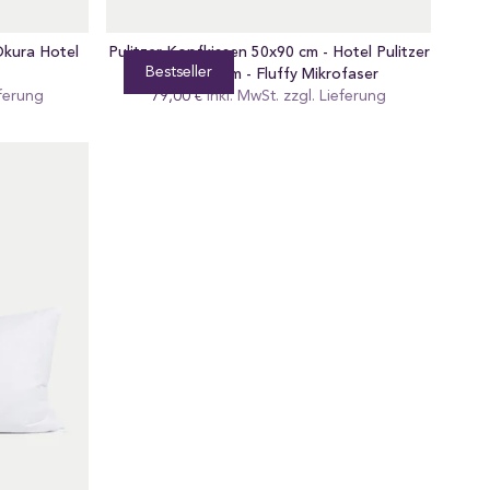
Okura Hotel
Pulitzer Kopfkissen 50x90 cm - Hotel Pulitzer
Bestseller
Amsterdam - Fluffy Mikrofaser
ferung
79,00 €
Regular
Inkl. MwSt. zzgl.
Lieferung
preis