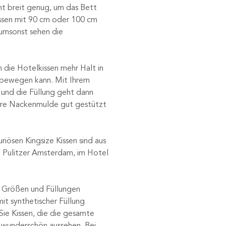
ht breit genug, um das Bett
issen mit 90 cm oder 100 cm
 umsonst sehen die
 die Hotelkissen mehr Halt in
n bewegen kann. Mit Ihrem
n und die Füllung geht dann
 Ihre Nackenmulde gut gestützt
riösen Kingsize Kissen sind aus
m Pulitzer Amsterdam, im Hotel
en Größen und Füllungen
mit synthetischer Füllung
ie Kissen, die die gesamte
r wunderschön aussehen. Bei