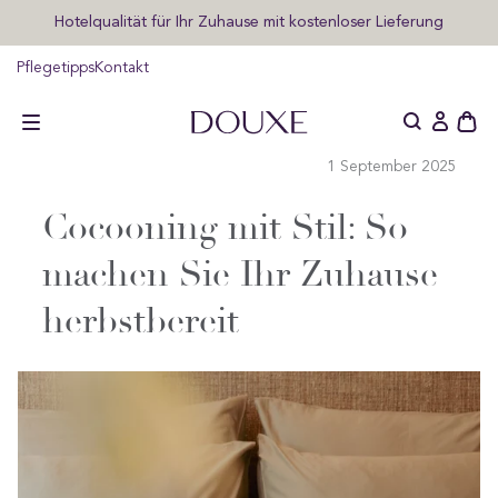
Exklusiven Vorabzugang zu Sales und Neuheiten sichern
lt
ngen
DOUXE DE
Pflegetipps
Kontakt
Schu
Einlogge
des
1 September 2025
offe
Wag
Cocooning mit Stil: So
machen Sie Ihr Zuhause
herbstbereit