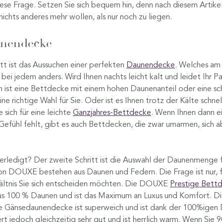
ese Frage. Setzen Sie sich bequem hin, denn nach diesem Artike
nichts anderes mehr wollen, als nur noch zu liegen.
unendecke
itt ist das Aussuchen einer perfekten
Daunendecke
. Welches am
t bei jedem anders. Wird Ihnen nachts leicht kalt und leidet Ihr P
 ist eine Bettdecke mit einem hohen Daunenanteil oder eine s
ine richtige Wahl für Sie. Oder ist es Ihnen trotz der Kälte schn
 sich für eine leichte
Ganzjahres-Bettdecke
. Wenn Ihnen dann e
efühl fehlt, gibt es auch Bettdecken, die zwar umarmen, sich 
erledigt? Der zweite Schritt ist die Auswahl der Daunenmenge f
on DOUXE bestehen aus Daunen und Federn. Die Frage ist nur, f
ältnis Sie sich entscheiden möchten. Die DOUXE
Prestige Bett
aus 100 % Daunen und ist das Maximum an Luxus und Komfort. D
 Gänsedaunendecke ist superweich und ist dank der 100%igen 
liert jedoch gleichzeitig sehr gut und ist herrlich warm. Wenn Si