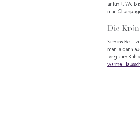
anfühlt. Weiß 
man Champagne
Die Krön
Sich ins Bett z
man ja dann au
lang zum Kühls
warme Haussc