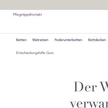
lt
ngen
Pflegetipps
Kontakt
Betten
Matratzen
Federunterbetten
Bettdecken
Entscheidungshilfe-Quiz
Der W
verwan