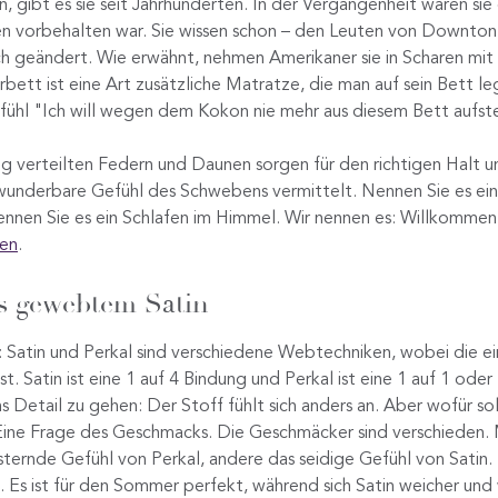
, gibt es sie seit Jahrhunderten. In der Vergangenheit waren sie 
en vorbehalten war. Sie wissen schon – den Leuten von Downto
ich geändert. Wie erwähnt, nehmen Amerikaner sie in Scharen mit
bett ist eine Art zusätzliche Matratze, die man auf sein Bett le
fühl "Ich will wegen dem Kokon nie mehr aus diesem Bett aufst
g verteilten Federn und Daunen sorgen für den richtigen Halt 
wunderbare Gefühl des Schwebens vermittelt. Nennen Sie es ein
ennen Sie es ein Schlafen im Himmel. Wir nennen es: Willkommen
en
.
s gewebtem Satin
 Satin und Perkal sind verschiedene Webtechniken, wobei die ei
ist. Satin ist eine 1 auf 4 Bindung und Perkal ist eine 1 auf 1 ode
s Detail zu gehen: Der Stoff fühlt sich anders an. Aber wofür sol
Eine Frage des Geschmacks. Die Geschmäcker sind verschieden.
ternde Gefühl von Perkal, andere das seidige Gefühl von Satin. 
n. Es ist für den Sommer perfekt, während sich Satin weicher un