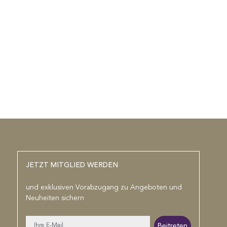
JETZT MITGLIED WERDEN
und exklusiven Vorabzugang zu Angeboten und
Neuheiten sichern
E-
Beitreten