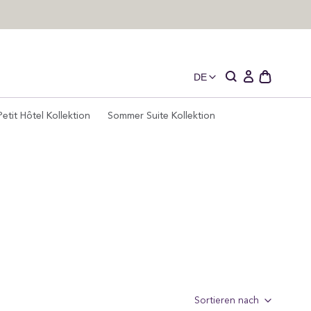
DE
Schublade
Einloggen
des
offenen
Petit Hôtel Kollektion
Sommer Suite Kollektion
Wagens
Sortieren nach