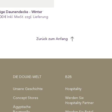
tige Daunendecke - Winter
00 €
gular
Inkl. MwSt. zzgl.
Lieferung
eis
Zurück zum Anfang
DIE DOUXE-WELT
B2B
Unsere Geschichte
Hospitality
Concept Stores
Werden Sie
Hospitality Partner
Ägyptische