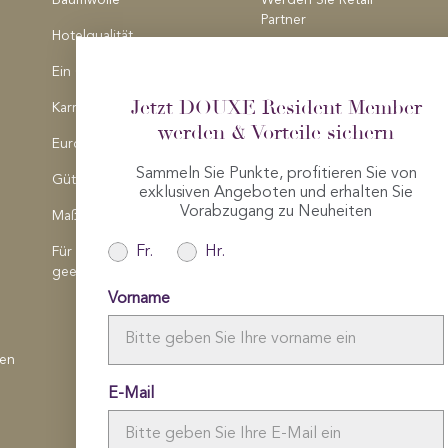
Baumwolle
Werden Sie Retail
Partner
Hotelqualität
Medienanfragen
Ein Geschäft Finden
Jetzt DOUXE Resident Member
Karriere
werden & Vorteile sichern
Europäische Qualität
Sammeln Sie Punkte, profitieren Sie von
Gütesiegel
exklusiven Angeboten und erhalten Sie
Vorabzugang zu Neuheiten
Maßanfertigung
Fr.
Hr.
Für Allergiker
geeignet
Vorname
gen
E-Mail