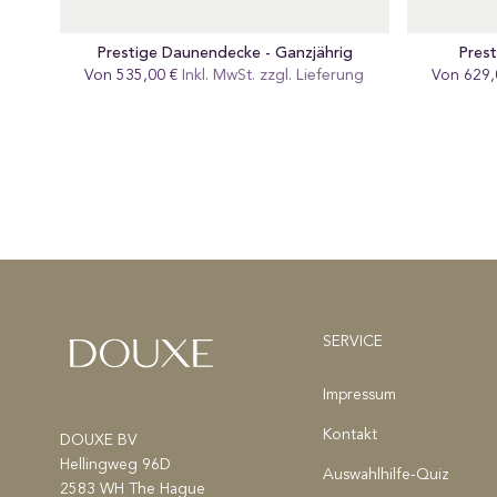
Prestige Daunendecke - Ganzjährig
Pres
Von 535,00 €
Regular
Inkl. MwSt. zzgl.
Lieferung
Von 629,
Re
preis
pr
SERVICE
Impressum
Kontakt
DOUXE BV
Hellingweg 96D
Auswahlhilfe-Quiz
2583 WH The Hague