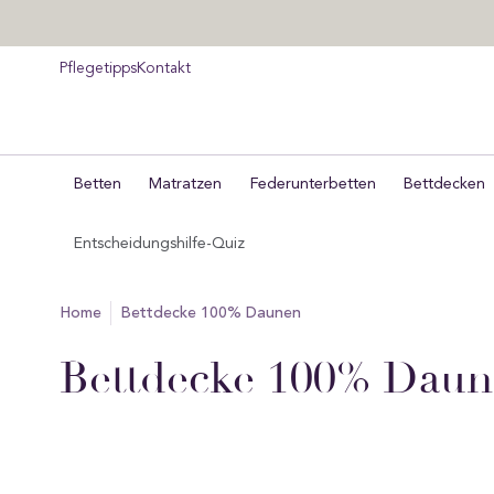
um
halt
pringen
Pflegetipps
Kontakt
Betten
Matratzen
Federunterbetten
Bettdecken
Entscheidungshilfe-Quiz
home
Bettdecke 100% Daunen
Sammlung:
Bettdecke 100% Dau