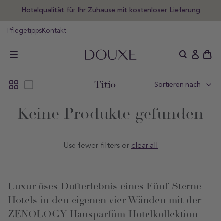
um
Hotelqualität für Ihr Zuhause mit kostenloser Lieferung
halt
pringen
Pflegetipps
Kontakt
DOUXE DE
Schu
Einlogge
des
offe
Sammlung:
Titio
Sortieren nach
Wag
Keine Produkte gefunden
Use fewer filters or
clear all
Luxuriöses Dufterlebnis eines Fünf-Sterne-
Hotels in den eigenen vier Wänden mit der
ZENOLOGY Hausparfüm Hotelkollektion