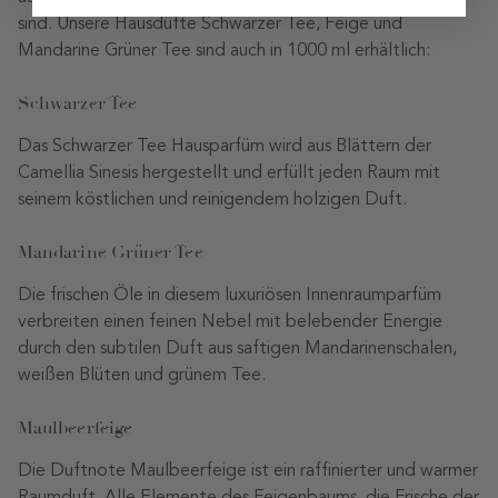
sind. Unsere Hausdüfte Schwarzer Tee, Feige und
Mandarine Grüner Tee sind auch in 1000 ml erhältlich:
Schwarzer Tee
Das Schwarzer Tee Hausparfüm wird aus Blättern der
Camellia Sinesis hergestellt und erfüllt jeden Raum mit
seinem köstlichen und reinigendem holzigen Duft.
Mandarine Grüner Tee
Die frischen Öle in diesem luxuriösen Innenraumparfüm
verbreiten einen feinen Nebel mit belebender Energie
durch den subtilen Duft aus saftigen Mandarinenschalen,
weißen Blüten und grünem Tee.
Maulbeerfeige
Die Duftnote Maulbeerfeige ist ein raffinierter und warmer