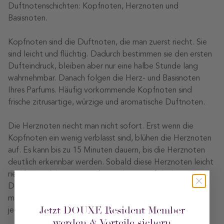
Duftnotenschichten: Kopfnoten, Herznoten und
Basisnoten.
Kopfnoten sind die Duftnoten, die man zuerst riecht. Sie
sind leicht und flüchtig. Dadurch bestimmen sie den ersten
Dufteindruck, bleiben aber nur eine halbe Stunde lang
wahrnehmbar. Danach folgen die Herz- und Basisnoten
Ihres Parfums. Häufig vorkommende Kopfnoten sind
frische zitrusartige, würzige und aromatische Duftnoten.
Die Herznoten riecht man nicht sofort. Erst wenn die
Kopfnoten ein wenig verblasst sind, blühen die Herznoten
auf. Es kann bis zu 15 Minuten dauern, bis die Herznoten
deutlich erkennbar werden. Sobald diese Herznoten leicht
riechbar sind, können Sie diese schönen, oft holzigen
Duftnoten bis zu fünf Stunden lang genießen. Zusammen
mit den Basisnoten bilden die Herznoten den Kern eines
Jetzt DOUXE Resident Member
jeden Hausparfums.
werden & Vorteile sichern