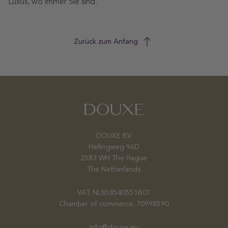
Luxus, wo immer Sie sind.
Zurück zum Anfang
DOUXE BV
Hellingweg 96D
2583 WH The Hague
The Netherlands
VAT: NL858540551B01
Chamber of commerce: 70998590
info@douxe.eu