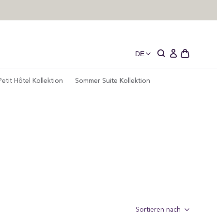
DE
Schublade
Einloggen
des
offenen
Petit Hôtel Kollektion
Sommer Suite Kollektion
Wagens
Sortieren nach