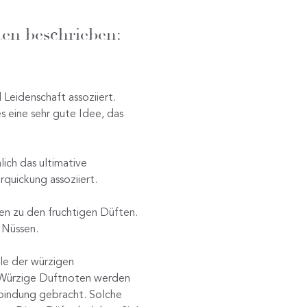
ten beschrieben:
Leidenschaft assoziiert.
es eine sehr gute Idee, das
ich das ultimative
quickung assoziiert.
ren zu den fruchtigen Düften.
 Nüssen.
le der würzigen
 Würzige Duftnoten werden
rbindung gebracht. Solche