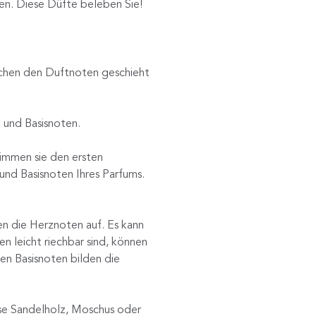
en. Diese Düfte beleben Sie!
ischen den Duftnoten geschieht
 und Basisnoten.
timmen sie den ersten
und Basisnoten Ihres Parfums.
.
en die Herznoten auf. Es kann
n leicht riechbar sind, können
en Basisnoten bilden die
eise Sandelholz, Moschus oder