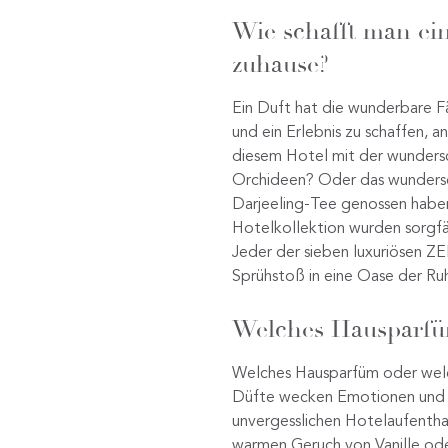
Wie schafft man ei
zuhause?
Ein Duft hat die wunderbare Fä
und ein Erlebnis zu schaffen, a
diesem Hotel mit der wunders
Orchideen? Oder das wundersch
Darjeeling-Tee genossen habe
Hotelkollektion wurden sorgf
Jeder der sieben luxuriösen 
Sprühstoß in eine Oase der Ru
Welches Hausparfüm 
Welches Hausparfüm oder welch
Düfte wecken Emotionen und k
unvergesslichen Hotelaufenthal
warmen Geruch von Vanille ode