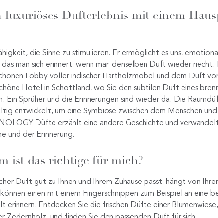
n luxuriöses Dufterlebnis mit einem Haus
higkeit, die Sinne zu stimulieren. Er ermöglicht es uns, emotion
n das man sich erinnert, wenn man denselben Duft wieder riecht. D
chönen Lobby voller indischer Hartholzmöbel und dem Duft v
öne Hotel in Schottland, wo Sie den subtilen Duft eines bren
n. Ein Sprüher und die Erinnerungen sind wieder da. Die Rau
ältig entwickelt, um eine Symbiose zwischen dem Menschen und
ZENOLOGY-Düfte erzählt eine andere Geschichte und verwandelt
he und der Erinnerung.
ist das richtige für mich?
er Duft gut zu Ihnen und Ihrem Zuhause passt, hängt von Ihren
önnen einen mit einem Fingerschnippen zum Beispiel an eine b
t erinnern. Entdecken Sie die frischen Düfte einer Blumenwiese
r Zedernholz, und finden Sie den passenden Duft für sich.