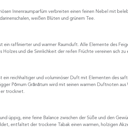
xuriösen Innenraumparfüm verbreiten einen feinen Nebel mit bel
ndarinenschalen, weißen Blüten und grünem Tee.
t ein raffinierter und warmer Raumduft. Alle Elemente des Feig
 Holzes und die Sinnlichkeit der reifen Früchte vereinen sich zu
t ein reichhaltiger und voluminöser Duft mit Elementen des saf
rigger Pōmum Grānātum wird mit seinen warmen Duftnoten aus
 er trocknet.
 und üppig, eine feine Balance zwischen der Süße und den Gewü
oldet, entfaltet der trockene Tabak einen warmen, holzigen Akz