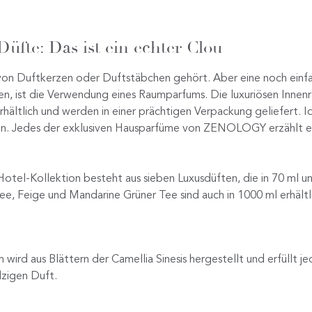
üfte: Das ist ein echter Clou
 von Duftkerzen oder Duftstäbchen gehört. Aber eine noch einf
ssen, ist die Verwendung eines Raumparfums. Die luxuriösen Innenr
rhältlich und werden in einer prächtigen Verpackung geliefert. Id
n. Jedes der exklusiven Hausparfüme von ZENOLOGY erzählt ei
-Kollektion besteht aus sieben Luxusdüften, die in 70 ml und 
e, Feige und Mandarine Grüner Tee sind auch in 1000 ml erhältl
ird aus Blättern der Camellia Sinesis hergestellt und erfüllt 
lzigen Duft.