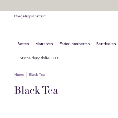
um
halt
pringen
Pflegetipps
Kontakt
Betten
Matratzen
Federunterbetten
Bettdecken
Entscheidungshilfe-Quiz
home
Black Tea
Sammlung:
Black Tea