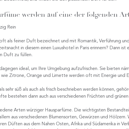
rfüme werden auf eine der folgenden Ar
zig Rein
ft als feiner Duft bezeichnet und mit Romantik, Verführung und 
itsnacht in diesem einen Luxushotel in Paris erinnern? Dann ist 
 Duft zu füllen.
dagegen ideal, um Ihre Umgebung aufzufrischen. Sie bieten näml
 wie Zitrone, Orange und Limette werden oft mit Energie und Er
ls sehr süß als auch als frisch beschrieben werden können, gehö
fte bestehen dann auch aus verschiedenen Früchten und grünen
edene Arten würziger Hausparfüme. Die wichtigsten Bestandtei
allem aus verschiedenen Blumensorten, Gewürzen und Hölzern.
eren Düften aus dem Nahen Osten, Afrika und Südamerika in Ve