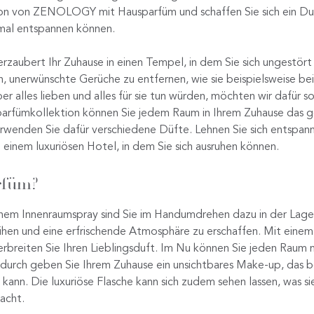
tion von ZENOLOGY mit Hausparfüm und schaffen Sie sich ein Duf
imal entspannen können.
rzaubert Ihr Zuhause in einen Tempel, in dem Sie sich ungestör
, unerwünschte Gerüche zu entfernen, wie sie beispielsweise b
er alles lieben und alles für sie tun würden, möchten wir dafür s
sparfümkollektion können Sie jedem Raum in Ihrem Zuhause das g
erwenden Sie dafür verschiedene Düfte. Lehnen Sie sich entspann
in einem luxuriösen Hotel, in dem Sie sich ausruhen können.
rfüm?
nem Innenraumspray sind Sie im Handumdrehen dazu in der Lage
eihen und eine erfrischende Atmosphäre zu erschaffen. Mit einem
erbreiten Sie Ihren Lieblingsduft. Im Nu können Sie jeden Raum
adurch geben Sie Ihrem Zuhause ein unsichtbares Make-up, das 
ann. Die luxuriöse Flasche kann sich zudem sehen lassen, was s
macht.