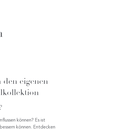
n
n den eigenen
kollektion
?
nflussen können? Es ist
erbessern können. Entdecken