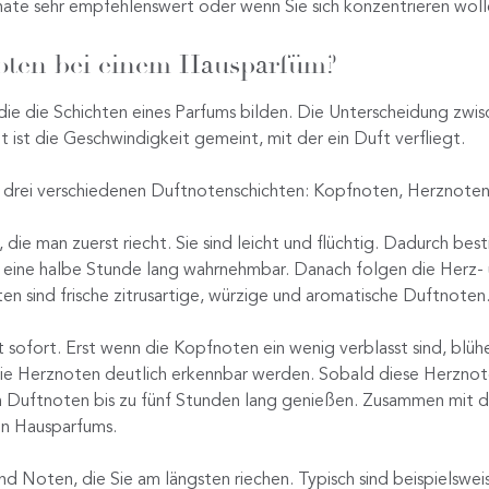
nate sehr empfehlenswert oder wenn Sie sich konzentrieren woll
oten bei einem Hausparfüm?
 die die Schichten eines Parfums bilden. Die Unterscheidung zw
t ist die Geschwindigkeit gemeint, mit der ein Duft verfliegt.
 drei verschiedenen Duftnotenschichten: Kopfnoten, Herznoten
die man zuerst riecht. Sie sind leicht und flüchtig. Dadurch bes
r eine halbe Stunde lang wahrnehmbar. Danach folgen die Herz- 
sind frische zitrusartige, würzige und aromatische Duftnoten
 sofort. Erst wenn die Kopfnoten ein wenig verblasst sind, blüh
die Herznoten deutlich erkennbar werden. Sobald diese Herznote
en Duftnoten bis zu fünf Stunden lang genießen. Zusammen mit d
en Hausparfums.
ind Noten, die Sie am längsten riechen. Typisch sind beispielsw