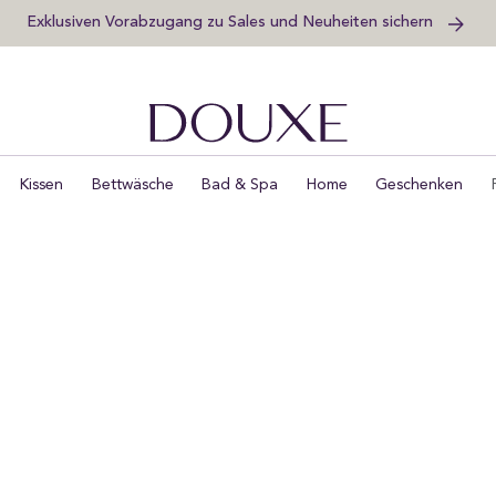
Exklusiven Vorabzugang zu Sales und Neuheiten sichern
DOUXE DE
Kissen
Bettwäsche
Bad & Spa
Home
Geschenken