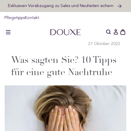
Exklusiven Vorabzugang zu Sales und Neuheiten sichern
lt
ngen
DOUXE DE
Pflegetipps
Kontakt
Schu
Einlogge
des
27 Oktober 2022
offe
Wag
Was sagten Sie? 10 Tipps
für eine gute Nachtruhe