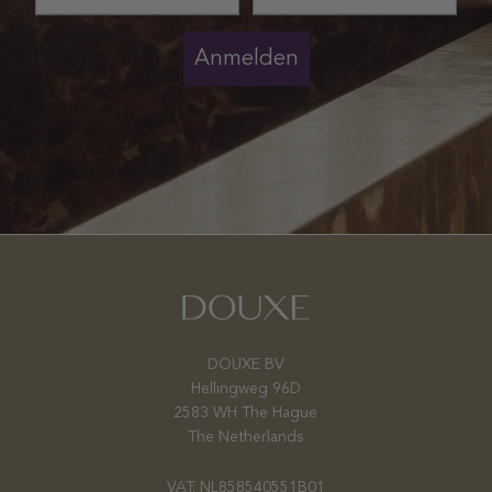
Anmelden
DOUXE BV
Hellingweg 96D
2583 WH The Hague
The Netherlands
VAT: NL858540551B01