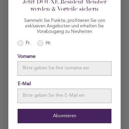
Jetzt DOUXE Resident Member
werden & Vorteile sichern
Zeitlose und nachhaltige
Sammeln Sie Punkte, profitieren Sie von
exklusiven Angeboten und erhalten Sie
Luxusqualität
Vorabzugang zu Neuheiten
Fr.
Hr.
Der robuste, voluminöse Stoff bewahrt seine
Weichheit und Form auch nach häufigem Waschen
Vorname
Lokal in Portugal gefertigt, mit Fokus auf
Handwerkskunst, für eine längere Lebensdauer und
eine geringere Belastung für Transport und Umwelt
E-Mail
Kundenbewertungen
Abonnieren
Schreiben Sie die erste Bewertung