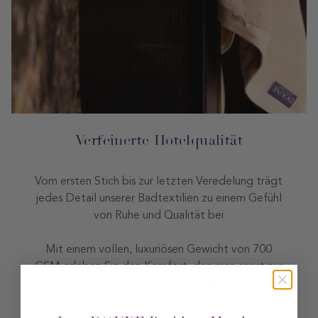
Verfeinerte Hotelqualität
Vom ersten Stich bis zur letzten Veredelung trägt
jedes Detail unserer Badtextilien zu einem Gefühl
von Ruhe und Qualität bei
Mit einem vollen, luxuriösen Gewicht von 700
GSM erleben Sie den Komfort, den man sonst nur
aus den besten Hotels kennt