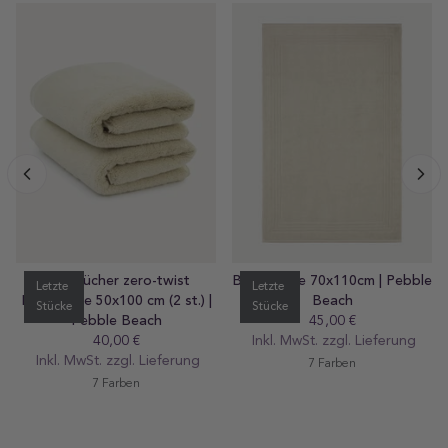
Handtücher zero-twist
Badematte 70x110cm | Pebble
Letzte
Letzte
Baumwolle 50x100 cm (2 st.) |
Beach
Stücke
Stücke
Pebble Beach
45,00 €
Regular
40,00 €
Regular
Inkl. MwSt. zzgl.
preis
Lieferung
Inkl. MwSt. zzgl.
preis
Lieferung
7 Farben
7 Farben