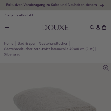
Exklusiven Vorabzugang zu Sales und Neuheiten sichern
um
halt
DOUXE DE
pringen
Pflegetipps
Kontakt
Schu
Einlogge
des
offe
home
bad & spa
gästehandtücher
Wag
Gästehandtücher zero-twist baumwolle 40x60 cm (2 st.) |
Silbergrau