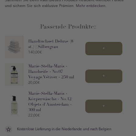
Sammeln Sie beim Kauf dieses Produkts Resident Member Punkte
|
und sichern Sie sich exklusive Prämien.
Mehr entdecken
.
Silbergrau
Passende Produkte:
Handtuchset Deluxe (8
st.) | Silbergrau
+
Price
140,00€
Marie-Stella-Maris -
Handseife - No.07
+
Voyage Vétiver - 250 ml
Price
20,00€
Marie-Stella-Maris -
Körperwäsche - No.12
Objets d'Amsterdam -
+
300 ml
Price
22,00€
Kostenlose Lieferung in die Niederlande und nach Belgien